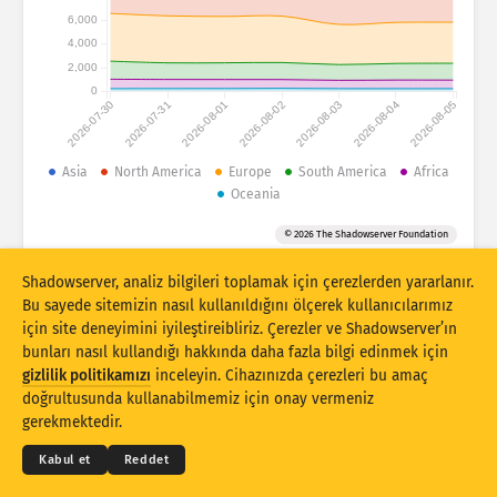
Saldırı istatistikleri: Cihazlar
6,000
Ülkeler
4,000
Yardım
2,000
0
2026-07-30
2026-07-31
2026-08-01
2026-08-02
2026-08-03
2026-08-04
2026-08-05
Veri kümesi
Sınır
Asia
North America
Europe
South America
Africa
Oceania
Gruplandırma ölçütü
Ülke
Etiket
© 2026 The Shadowserver Foundation
Stacking
İstiflenmiş
Üst üste binen
Sonuçları otomatik olarak güncelle
Shadowserver, analiz bilgileri toplamak için çerezlerden yararlanır.
Bu sayede sitemizin nasıl kullanıldığını ölçerek kullanıcılarımız
Güncelle
Sıfırla
için site deneyimini iyileştireibliriz. Çerezler ve Shadowserver’ın
bunları nasıl kullandığı hakkında daha fazla bilgi edinmek için
gizlilik politikamızı
inceleyin. Cihazınızda çerezleri bu amaç
PNG olarak indir
© 2026
THE SHADOWSERVER FOUNDATION
doğrultusunda kullanabilmemiz için onay vermeniz
Gizlilik ve Şartlar
Bizimle İletişime Geçin
Krediler
gerekmektedir.
Dil
Kabul et
Reddet