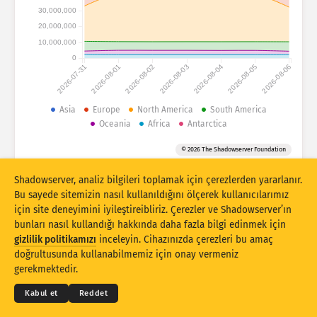
Saldırı istatistikleri: Cihazlar
30,000,000
Ülkeler
20,000,000
Yardım
10,000,000
0
2026-07-31
2026-08-01
2026-08-02
2026-08-03
2026-08-04
2026-08-05
2026-08-06
Veri kümesi
Sınır
Asia
Europe
North America
South America
Oceania
Africa
Antarctica
Gruplandırma ölçütü
Ülke
Etiket
© 2026 The Shadowserver Foundation
Stacking
İstiflenmiş
Üst üste binen
Sonuçları otomatik olarak güncelle
Shadowserver, analiz bilgileri toplamak için çerezlerden yararlanır.
Bu sayede sitemizin nasıl kullanıldığını ölçerek kullanıcılarımız
Güncelle
Sıfırla
için site deneyimini iyileştireibliriz. Çerezler ve Shadowserver’ın
bunları nasıl kullandığı hakkında daha fazla bilgi edinmek için
gizlilik politikamızı
inceleyin. Cihazınızda çerezleri bu amaç
PNG olarak indir
© 2026
THE SHADOWSERVER FOUNDATION
doğrultusunda kullanabilmemiz için onay vermeniz
Gizlilik ve Şartlar
Bizimle İletişime Geçin
Krediler
gerekmektedir.
Dil
Kabul et
Reddet