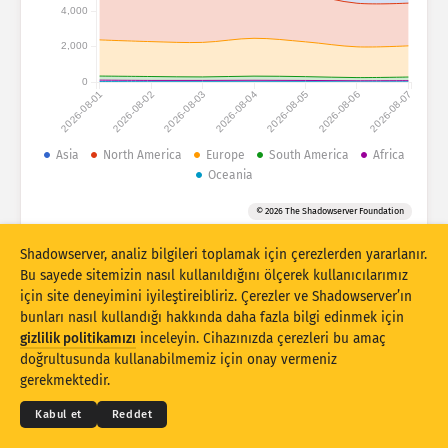
Saldırı istatistikleri: Cihazlar
4,000
Ülkeler
Yardım
2,000
0
2026-08-01
2026-08-02
2026-08-03
2026-08-04
2026-08-05
2026-08-06
2026-08-07
Veri kümesi
Sınır
Asia
North America
Europe
South America
Africa
Oceania
Gruplandırma ölçütü
Ülke
Etiket
© 2026 The Shadowserver Foundation
Stacking
İstiflenmiş
Üst üste binen
Sonuçları otomatik olarak güncelle
Shadowserver, analiz bilgileri toplamak için çerezlerden yararlanır.
Bu sayede sitemizin nasıl kullanıldığını ölçerek kullanıcılarımız
Güncelle
Sıfırla
için site deneyimini iyileştireibliriz. Çerezler ve Shadowserver’ın
bunları nasıl kullandığı hakkında daha fazla bilgi edinmek için
gizlilik politikamızı
inceleyin. Cihazınızda çerezleri bu amaç
PNG olarak indir
© 2026
THE SHADOWSERVER FOUNDATION
doğrultusunda kullanabilmemiz için onay vermeniz
Gizlilik ve Şartlar
Bizimle İletişime Geçin
Krediler
gerekmektedir.
Dil
Kabul et
Reddet