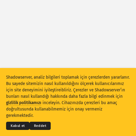
Saldırı istatistikleri: Cihazlar
Yardım
Ülkeler
Veri kümesi
Sınır
Gruplandırma ölçütü
Ülke
Etiket
Stacking
İstiflenmiş
Üst üste binen
Shadowserver, analiz bilgileri toplamak için çerezlerden yararlanır.
Bu sayede sitemizin nasıl kullanıldığını ölçerek kullanıcılarımız
Sonuçları otomatik olarak güncelle
için site deneyimini iyileştireibliriz. Çerezler ve Shadowserver’ın
bunları nasıl kullandığı hakkında daha fazla bilgi edinmek için
Güncelle
Sıfırla
gizlilik politikamızı
inceleyin. Cihazınızda çerezleri bu amaç
© 2026
THE SHADOWSERVER FOUNDATION
doğrultusunda kullanabilmemiz için onay vermeniz
Gizlilik ve Şartlar
Bizimle İletişime Geçin
Krediler
PNG olarak indir
gerekmektedir.
Dil
Kabul et
Reddet