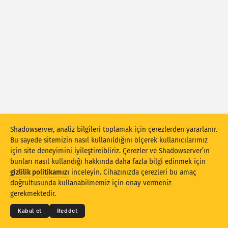
Saldırı istatistikleri: Cihazlar
Yardım
Ülkeler
Veri kümesi
Sınır
Gruplandırma ölçütü
Ülke
Etiket
Stacking
İstiflenmiş
Üst üste binen
Shadowserver, analiz bilgileri toplamak için çerezlerden yararlanır.
Bu sayede sitemizin nasıl kullanıldığını ölçerek kullanıcılarımız
Sonuçları otomatik olarak güncelle
için site deneyimini iyileştireibliriz. Çerezler ve Shadowserver’ın
bunları nasıl kullandığı hakkında daha fazla bilgi edinmek için
Güncelle
Sıfırla
gizlilik politikamızı
inceleyin. Cihazınızda çerezleri bu amaç
© 2026
THE SHADOWSERVER FOUNDATION
doğrultusunda kullanabilmemiz için onay vermeniz
Gizlilik ve Şartlar
Bizimle İletişime Geçin
Krediler
PNG olarak indir
gerekmektedir.
Dil
Kabul et
Reddet