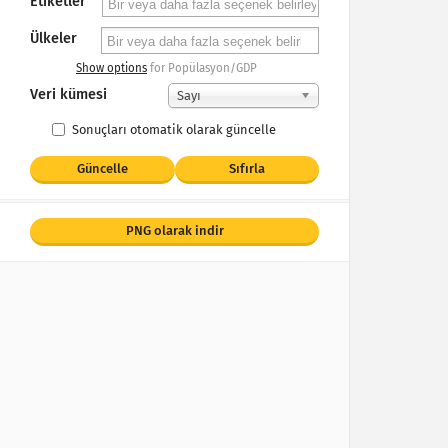
Etiketler
Ülkeler
Show options
for Popülasyon/GDP
Veri kümesi
Sayı
Sonuçları otomatik olarak güncelle
Güncelle
Sıfırla
PNG olarak indir