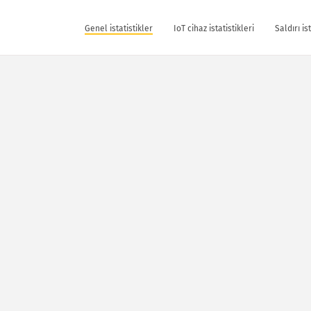
Genel istatistikler
IoT cihaz istatistikleri
Saldırı is