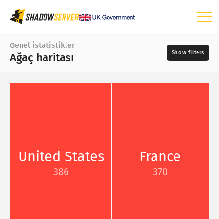
Pano
Genel istatistikler
Ağaç haritası
Genel istatistikler
Dünya haritası
Bölge haritası
Gün
Kıyaslama haritası
📆
Ağaç haritası
Kaynaklar
Zaman serileri
United States
France
Görselleştirme
386
370
?
IoT cihaz istatistikleri
Önem derecesi
Saldırı istatistikleri: Güvenlik Açıkları