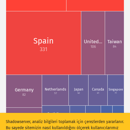
Saldırı istatistikleri: Cihazlar
Etiketler
Yardım
Ülkeler
Spain
United…
Taiwan
84
106
331
Show options
for Popülasyon/GDP
Veri kümesi
Sonuçları otomatik olarak güncelle
Güncelle
Sıfırla
Netherlands
Germany
Japan
Canada
Singapore
35
42
41
57
82
PNG olarak indir
South Korea
Italy
India
Switzer…
Israel
34
19
19
26
25
Shadowserver, analiz bilgileri toplamak için çerezlerden yararlanır.
China
79
Bu sayede sitemizin nasıl kullanıldığını ölçerek kullanıcılarımız