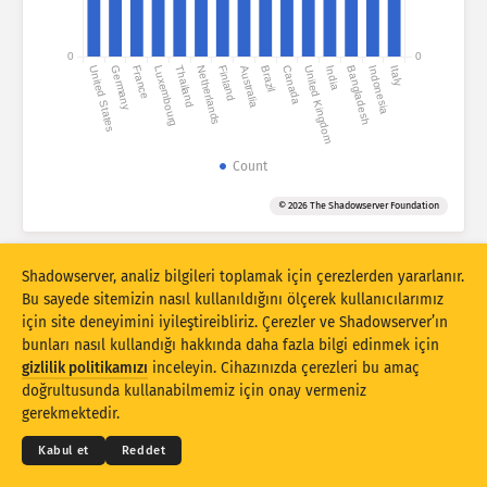
Saldırı istatistikleri: Güvenlik Açıkları
Etiketler
0
0
United States
Germany
France
Luxembourg
Thailand
Netherlands
Finland
Australia
Brazil
Canada
United Kingdom
India
Bangladesh
Indonesia
Italy
Saldırı istatistikleri: Cihazlar
Yardım
Ülkeler
Count
© 2026 The Shadowserver Foundation
Sınır
Bu grafik tarzı için 110 sınırı çok büyüktür. Daha küçük bir sınır
otomatik olarak seçilmiştir.
Shadowserver, analiz bilgileri toplamak için çerezlerden yararlanır.
Bu sayede sitemizin nasıl kullanıldığını ölçerek kullanıcılarımız
Gruplandırma ölçütü
için site deneyimini iyileştireibliriz. Çerezler ve Shadowserver’ın
Sayma ölçütü
Günlük ortalama
Toplam
bunları nasıl kullandığı hakkında daha fazla bilgi edinmek için
gizlilik politikamızı
inceleyin. Cihazınızda çerezleri bu amaç
Veri ölçeği
© 2026
THE SHADOWSERVER FOUNDATION
doğrultusunda kullanabilmemiz için onay vermeniz
Gizlilik ve Şartlar
Bizimle İletişime Geçin
Krediler
Stil
gerekmektedir.
Sonuçları otomatik olarak güncelle
Dil
Kabul et
Reddet