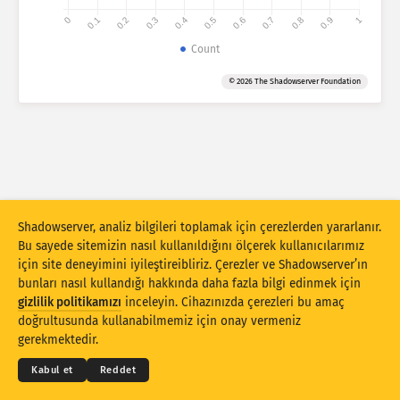
0
0.1
0.2
0.3
0.4
0.5
0.6
0.7
0.8
0.9
1
Saldırı istatistikleri: Güvenlik Açıkları
Count
Etiketler
Saldırı istatistikleri: Cihazlar
© 2026 The Shadowserver Foundation
Yardım
Ülkeler
Sınır
Gruplandırma ölçütü
Shadowserver, analiz bilgileri toplamak için çerezlerden yararlanır.
Bu sayede sitemizin nasıl kullanıldığını ölçerek kullanıcılarımız
Sayma ölçütü
Günlük ortalama
Toplam
için site deneyimini iyileştireibliriz. Çerezler ve Shadowserver’ın
Veri ölçeği
bunları nasıl kullandığı hakkında daha fazla bilgi edinmek için
gizlilik politikamızı
inceleyin. Cihazınızda çerezleri bu amaç
Stil
© 2026
THE SHADOWSERVER FOUNDATION
doğrultusunda kullanabilmemiz için onay vermeniz
Gizlilik ve Şartlar
Bizimle İletişime Geçin
Krediler
gerekmektedir.
Sonuçları otomatik olarak güncelle
Dil
Kabul et
Reddet
Güncelle
Sıfırla