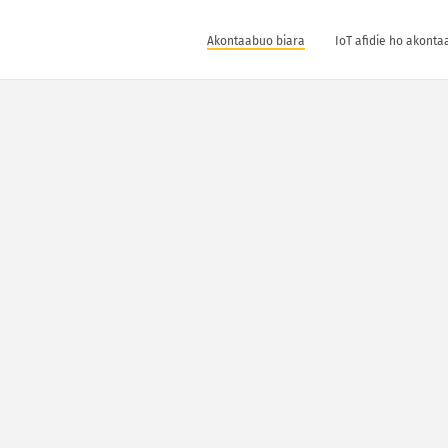
Akontaabuo biara
IoT afidie ho akonta