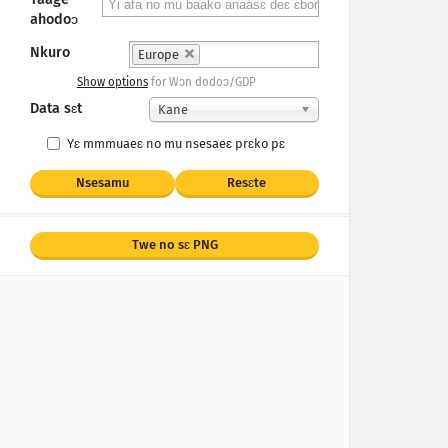
ahodoɔ
Nkuro
Europe
Show options
for Wɔn dodoɔ/GDP
Data sɛt
Kane
Yɛ mmmuaeɛ no mu nsesaeɛ prɛko pɛ
Nsesamu
Resɛte
Twe no sɛ PNG