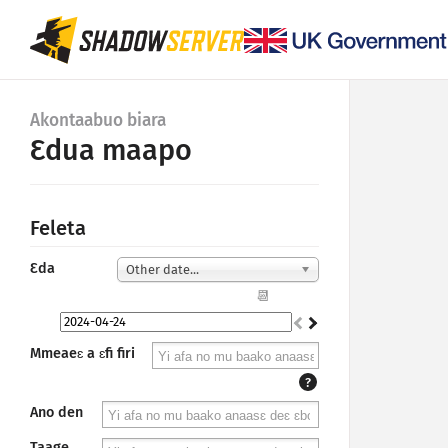
Akontaabuo biara
Ɛdua maapo
Feleta
Ɛda
Other date...
📆
Mmeaeɛ a ɛfi firi
?
Ano den
Taage