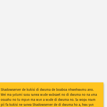
Shadowserver de kukisi di dwuma de boaboa nhwehwɛmu ano.
Wei ma yɛtumi susu sɛnea wɔde wɛbsaet no di dwuma no na ɛma
osuahu no tu mpɔn ma wɔn a wɔde di dwuma no. Sɛ wopɛ nsɛm
pii fa kukisi ne sɛnea Shadowserver de di dwuma ho a, hwɛ yɛn