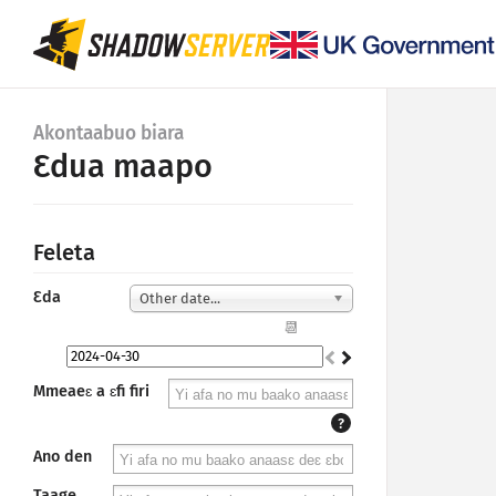
Akontaabuo biara
Ɛdua maapo
Feleta
Ɛda
Other date...
📆
Mmeaeɛ a ɛfi firi
?
Ano den
Taage