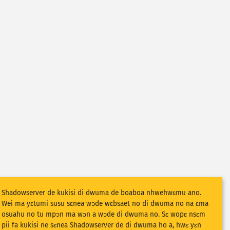
Shadowserver de kukisi di dwuma de boaboa nhwehwɛmu ano.
Wei ma yɛtumi susu sɛnea wɔde wɛbsaet no di dwuma no na ɛma
osuahu no tu mpɔn ma wɔn a wɔde di dwuma no. Sɛ wopɛ nsɛm
pii fa kukisi ne sɛnea Shadowserver de di dwuma ho a, hwɛ yɛn