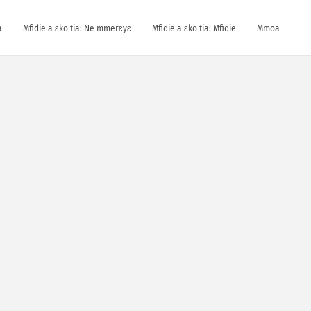
a
Mfidie a ɛko tia: Ne mmerɛyɛ
Mfidie a ɛko tia: Mfidie
Mmoa