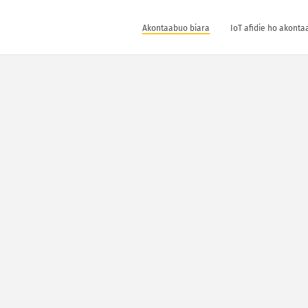
Akontaabuo biara
IoT afidie ho akonta