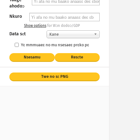
ahodoɔ
Nkuro
Show options
for Wɔn dodoɔ/GDP
Data sɛt
Kane
Yɛ mmmuaeɛ no mu nsesaeɛ prɛko pɛ
Nsesamu
Resɛte
Twe no sɛ PNG