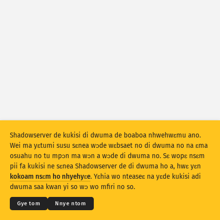
Mfidie a ɛko tia: Ne mmerɛyɛ
Taage ahodoɔ
Mfidie a ɛko tia: Mfidie
Mmoa
Nkuro
Baabi a ɛduru
Kyekyɛm denam
Shadowserver de kukisi di dwuma de boaboa nhwehwɛmu ano.
Stacking
Aka
Afa so
Wei ma yɛtumi susu sɛnea wɔde wɛbsaet no di dwuma no na ɛma
Yɛ mmmuaeɛ no mu nsesaeɛ prɛko pɛ
osuahu no tu mpɔn ma wɔn a wɔde di dwuma no. Sɛ wopɛ nsɛm
pii fa kukisi ne sɛnea Shadowserver de di dwuma ho a, hwɛ yɛn
© 2026
THE SHADOWSERVER FOUNDATION
Nsesamu
Resɛte
Kokoamsɛm & Nsɛm a wɔde di dwuma
kokoam nsɛm ho nhyehyɛe
. Yɛhia wo nteaseɛ na yɛde kukisi adi
Ɛne yɛn nni nkitaho
Krɛdete ahodoɔ
dwuma saa kwan yi so wɔ wo mfiri no so.
Twe no sɛ PNG
Ɛdefa saa deeta wei ho
Kasa
Gye tom
Nnye ntom