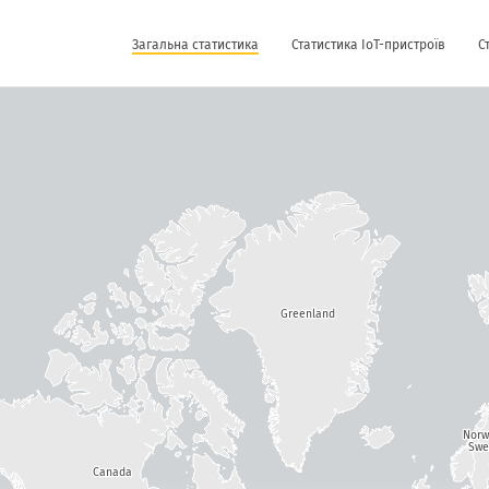
Загальна статистика
Статистика IoT-пристроїв
С
Greenland
Nor
Swe
Canada