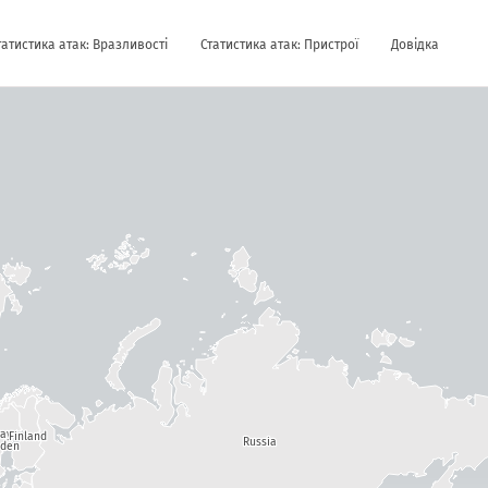
татистика атак: Вразливості
Статистика атак: Пристрої
Довідка
way
Finland
Russia
den