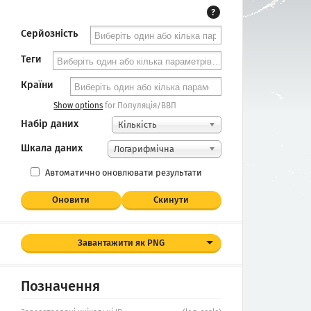
?
Серйозність
Теги
Країни
Show options
for Популяція/ВВП
Набір даних
Кількість
Шкала даних
Логарифмічна
Автоматично оновлювати результати
Оновити
Скинути
Завантажити як PNG
Позначення