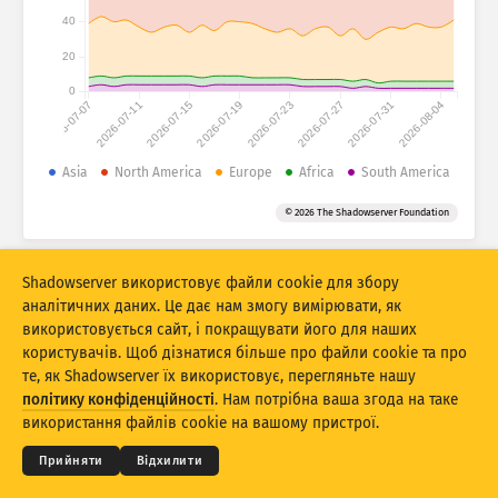
Статистика атак: Пристрої
40
Країни
Довідка
20
0
2026-07-07
2026-07-11
2026-07-15
2026-07-19
2026-07-23
2026-07-27
2026-07-31
2026-08-04
Набір даних
Ліміт
Asia
North America
Europe
Africa
South America
Групувати за
Країна
Тег
© 2026 The Shadowserver Foundation
Stacking
З накопиченням
З накладанням
Автоматично оновлювати результати
Shadowserver використовує файли cookie для збору
аналітичних даних. Це дає нам змогу вимірювати, як
Оновити
Скинути
використовується сайт, і покращувати його для наших
користувачів. Щоб дізнатися більше про файли cookie та про
те, як Shadowserver їх використовує, перегляньте нашу
Завантажити як PNG
© 2026
THE SHADOWSERVER FOUNDATION
Конфіденційність і умови
Зв’язок із нами
політику конфіденційності
. Нам потрібна ваша згода на таке
Подяки
використання файлів cookie на вашому пристрої.
Мова
Прийняти
Відхилити