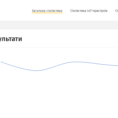
Загальна статистика
Статистика IoT-пристроїв
С
ультати