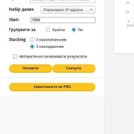
40
Набір даних
Пораховані IP-адреси
20
Ліміт
0
2026
Групувати за
Країна
Тег
Stacking
З накопиченням
З накладанням
Автоматично оновлювати результати
Оновити
Скинути
Завантажити як PNG