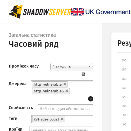
Загальна статистика
Рез
Часовий ряд
200
Проміжок часу
1 тиждень
180
📆
160
Джерела
http_vulnerable
140
http_vulnerable6
120
?
100
Серйозність
80
Теги
cve-2024-50623
60
Країни