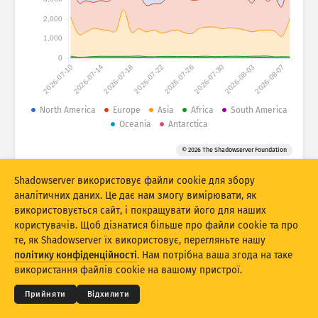
Довідка
Групувати за
2,000
1,000
Stacking
З накопиченням
З накладанням
0
Автоматично оновлювати результати
2026-07-10
2026-07-14
2026-07-18
2026-07-22
2026-07-26
2026-07-30
2026-08-03
2026-08-07
Оновити
Скинути
North America
Europe
Asia
Africa
South America
Oceania
Antarctica
Завантажити як PNG
Про ці дані
© 2026 The Shadowserver Foundation
Shadowserver використовує файли cookie для збору
Статистика цифрових відбитків пристроїв інтернету речей і атак на
аналітичних даних. Це дає нам змогу вимірювати, як
ханіпоти, співфінансована Механізмом Сполучення Європи
використовується сайт, і покращувати його для наших
(Connecting Europe Facility, CEF) ЄС.
користувачів. Щоб дізнатися більше про файли cookie та про
те, як Shadowserver їх використовує, перегляньте нашу
© 2026
THE SHADOWSERVER FOUNDATION
Конфіденційність і умови
Зв’язок із нами
політику конфіденційності
. Нам потрібна ваша згода на таке
Подяки
використання файлів cookie на вашому пристрої.
Мова
Прийняти
Відхилити