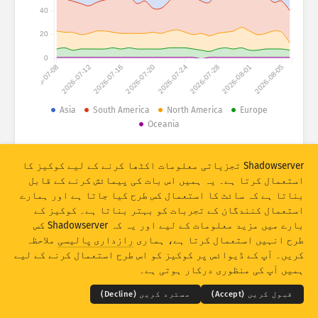
حملہ کے اعداد و شمار: ڈیوائسز
40
ممالک
مدد
20
0
2026-07-08
2026-07-12
2026-07-16
2026-07-20
2026-07-24
2026-07-28
2026-08-01
2026-08-05
ڈیٹا سیٹ
حد
Asia
South America
North America
Europe
Oceania
گروپ میں رکھیں بہ لحاظ
ملک
ٹیگ
© 2026 The Shadowserver Foundation
Stacking
اسٹیکڈ
اوورلیپنگ
Shadowserver تجزیاتی معلومات اکٹھا کرنے کے لیے کوکیز کا
خود کار طور پر اپڈیٹ کے نتائج
استعمال کرتا ہے۔ یہ ہمیں اس بات کی پیمائش کرنے کے قابل
بناتا ہے کہ سائٹ کا استعمال کس طرح کیا جاتا ہے اور ہمارے
اپڈیٹ کریں
ری سیٹ
استعمال کنندگان کے تجربات کو بہتر بناتا ہے۔ کوکیز کے
بارے میں مزید معلومات کے لیے اور یہ کہ Shadowserver کس
PNG کے بطور ڈاؤن لوڈ کریں
طرح انہیں استعمال کرتا ہے، ہماری
رازداری پالیسی
ملاحظہ
THE SHADOWSERVER FOUNDATION
© 2026
کریں۔ آپ کے ڈیوائس پر کوکیز کو اس طرح استعمال کرنے کے لیے
رازداری اور شرائط
ہم سے رابطہ کریں
کریڈٹس
ہمیں آپ کی منظوری درکار ہوتی ہے۔
زبان
قبول کریں (Accept)
مسترد کریں (Decline)