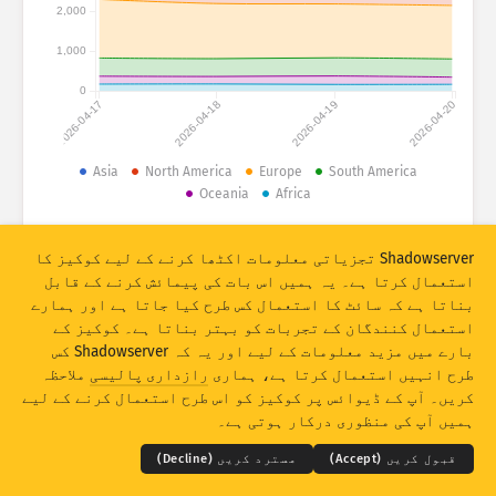
حملہ کے اعداد و شمار: ڈیوائسز
2,000
مدد
1,000
ممالک
0
2026-04-17
2026-04-18
2026-04-19
2026-04-20
ڈیٹا سیٹ
Asia
North America
Europe
South America
Oceania
Africa
حد
گروپ میں رکھیں بہ لحاظ
ملک
ٹیگ
© 2026 The Shadowserver Foundation
Shadowserver تجزیاتی معلومات اکٹھا کرنے کے لیے کوکیز کا
Stacking
اسٹیکڈ
اوورلیپنگ
استعمال کرتا ہے۔ یہ ہمیں اس بات کی پیمائش کرنے کے قابل
بناتا ہے کہ سائٹ کا استعمال کس طرح کیا جاتا ہے اور ہمارے
خود کار طور پر اپڈیٹ کے نتائج
استعمال کنندگان کے تجربات کو بہتر بناتا ہے۔ کوکیز کے
اپڈیٹ کریں
ری سیٹ
بارے میں مزید معلومات کے لیے اور یہ کہ Shadowserver کس
طرح انہیں استعمال کرتا ہے، ہماری
رازداری پالیسی
ملاحظہ
THE SHADOWSERVER FOUNDATION
© 2026
کریں۔ آپ کے ڈیوائس پر کوکیز کو اس طرح استعمال کرنے کے لیے
PNG کے بطور ڈاؤن لوڈ کریں
رازداری اور شرائط
ہم سے رابطہ کریں
کریڈٹس
ہمیں آپ کی منظوری درکار ہوتی ہے۔
زبان
قبول کریں (Accept)
مسترد کریں (Decline)