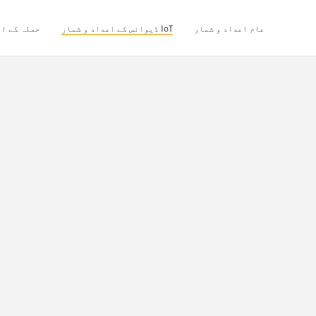
عام اعداد و شمار
IoT ڈیوائس کے اعداد و شمار
حملہ کے اع