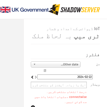
IoT ڈیوائس کے اعداد و شمار
ٹری میپ
بہ لحاظ ملک
فلٹرز
دن
Other date...
📆
وینڈر
درست انتخاب منتخب کریں۔
connectwise دستیاب انتخابات میں
سے کوئی نہیں۔