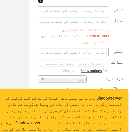
?
ٹائپ
ماڈل
درست انتخاب منتخب کریں۔
screenconnect دستیاب انتخابات میں
سے کوئی نہیں۔
ٹیگز
ممالک
for آبادی/GDP
Show options
ڈیٹا سیٹ
شمار
خود کار طور پر اپڈیٹ کے نتائج
Shadowserver تجزیاتی معلومات اکٹھا کرنے کے لیے کوکیز کا
اپڈیٹ کریں
ری سیٹ
استعمال کرتا ہے۔ یہ ہمیں اس بات کی پیمائش کرنے کے قابل
بناتا ہے کہ سائٹ کا استعمال کس طرح کیا جاتا ہے اور ہمارے
استعمال کنندگان کے تجربات کو بہتر بناتا ہے۔ کوکیز کے
PNG کے بطور ڈاؤن
اس ڈیٹا کے بارے
بارے میں مزید معلومات کے لیے اور یہ کہ Shadowserver کس طرح
لوڈ کریں
میں
انہیں استعمال کرتا ہے، ہماری
رازداری پالیسی
ملاحظہ کریں۔