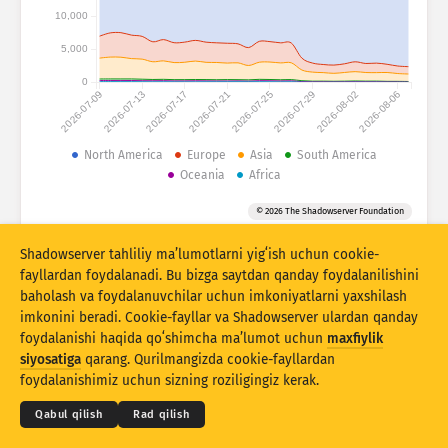
Hujum statistikasi: Qurilmalar
10,000
Mamlakatlar
Yordam
5,000
0
2026-07-09
2026-07-13
2026-07-17
2026-07-21
2026-07-25
2026-07-29
2026-08-02
2026-08-06
Maʼlumotlar toʻplami
Cheklov
North America
Europe
Asia
South America
Oceania
Africa
Bu boʻyicha guruhlash
Mamlakat
Teg
© 2026 The Shadowserver Foundation
Stacking
Ustlangan
Qisman mos
Natijalarni avtomatik yangilash
Shadowserver tahliliy maʼlumotlarni yigʻish uchun cookie-
fayllardan foydalanadi. Bu bizga saytdan qanday foydalanilishini
Yangilash
Asliga tiklash
baholash va foydalanuvchilar uchun imkoniyatlarni yaxshilash
imkonini beradi. Cookie-fayllar va Shadowserver ulardan qanday
foydalanishi haqida qoʻshimcha maʼlumot uchun
maxfiylik
PNG sifatida yuklab olish
© 2026
THE SHADOWSERVER FOUNDATION
siyosatiga
qarang. Qurilmangizda cookie-fayllardan
Maxfiylik va shartlar
Biz bilan bogʻlanish
Eʼtiroflar
foydalanishimiz uchun sizning roziligingiz kerak.
Til
Qabul qilish
Rad qilish