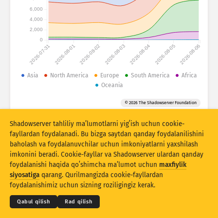
Hujum statistikasi: Qurilmalar
6,000
Mamlakatlar
4,000
Yordam
2,000
0
2026-07-31
2026-08-01
2026-08-02
2026-08-03
2026-08-04
2026-08-05
2026-08-06
Maʼlumotlar toʻplami
Cheklov
Asia
North America
Europe
South America
Africa
Oceania
Bu boʻyicha guruhlash
Mamlakat
Teg
© 2026 The Shadowserver Foundation
Stacking
Ustlangan
Qisman mos
Natijalarni avtomatik yangilash
Shadowserver tahliliy maʼlumotlarni yigʻish uchun cookie-
fayllardan foydalanadi. Bu bizga saytdan qanday foydalanilishini
Yangilash
Asliga tiklash
baholash va foydalanuvchilar uchun imkoniyatlarni yaxshilash
imkonini beradi. Cookie-fayllar va Shadowserver ulardan qanday
foydalanishi haqida qoʻshimcha maʼlumot uchun
maxfiylik
PNG sifatida yuklab olish
© 2026
THE SHADOWSERVER FOUNDATION
siyosatiga
qarang. Qurilmangizda cookie-fayllardan
Maxfiylik va shartlar
Biz bilan bogʻlanish
Eʼtiroflar
foydalanishimiz uchun sizning roziligingiz kerak.
Til
Qabul qilish
Rad qilish