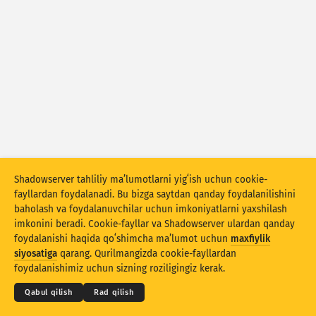
Hujum statistikasi: Zaifliklar
Teglar
Hujum statistikasi: Qurilmalar
Yordam
Mamlakatlar
Cheklov
Bu boʻyicha guruhlash
Shadowserver tahliliy maʼlumotlarni yigʻish uchun cookie-
fayllardan foydalanadi. Bu bizga saytdan qanday foydalanilishini
Stacking
Ustlangan
Qisman mos
baholash va foydalanuvchilar uchun imkoniyatlarni yaxshilash
Natijalarni avtomatik yangilash
imkonini beradi. Cookie-fayllar va Shadowserver ulardan qanday
foydalanishi haqida qoʻshimcha maʼlumot uchun
maxfiylik
Yangilash
Asliga tiklash
© 2026
THE SHADOWSERVER FOUNDATION
siyosatiga
qarang. Qurilmangizda cookie-fayllardan
Maxfiylik va shartlar
Biz bilan bogʻlanish
Eʼtiroflar
foydalanishimiz uchun sizning roziligingiz kerak.
PNG sifatida yuklab olish
Bu maʼlumotlar haqida
Til
Qabul qilish
Rad qilish