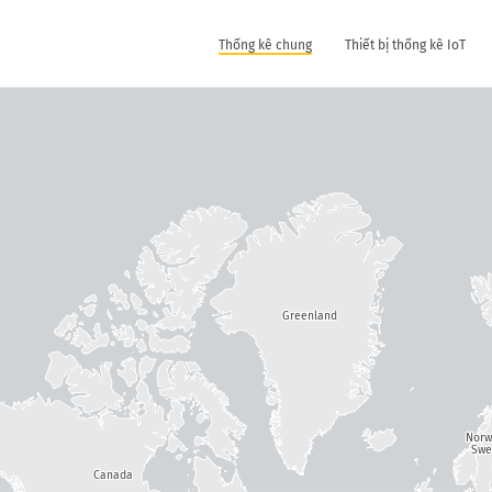
Thống kê chung
Thiết bị thống kê IoT
Greenland
Nor
Swe
Canada