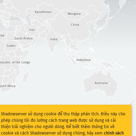
Kazakhstan
Mongolia
China
Iran
bya
Saudi Arabia
India
Sudan
Indonesia
epublic of the Congo
Australia
outh Africa
Shadowserver sử dụng cookie để thu thập phân tích. Điều này cho
phép chúng tôi đo lường cách trang web được sử dụng và cải
thiện trải nghiệm cho người dùng. Để biết thêm thông tin về
cookie và cách Shadowserver sử dụng chúng, hãy xem
chính sách