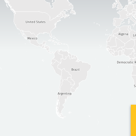
United States
Algeria
Li
Mexico
Democratic R
Brazil
S
Argentina