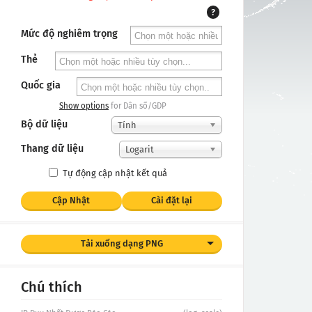
?
Mức độ nghiêm trọng
Thẻ
Quốc gia
Show options
for Dân số/GDP
Bộ dữ liệu
Tính
Thang dữ liệu
Logarit
Tự động cập nhật kết quả
Cập Nhật
Cài đặt lại
Tải xuống dạng PNG
Chú thích