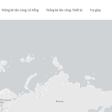
Thống kê tấn công: Lỗ hổng
Thống kê tấn công: Thiết bị
Trợ giúp
way
Finland
Russia
den