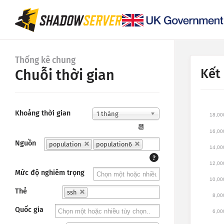
Thống kê chung
Kết
Chuỗi thời gian
Khoảng thời gian
1 tháng
18,00
📆
16,00
Nguồn
population
population6
14,00
?
12,00
Mức độ nghiêm trọng
10,00
Thẻ
ssh
8,00
Quốc gia
6,00