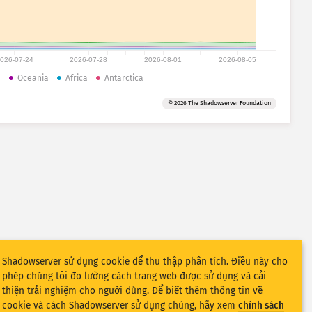
026-07-24
2026-07-28
2026-08-01
2026-08-05
a
Oceania
Africa
Antarctica
© 2026 The Shadowserver Foundation
Shadowserver sử dụng cookie để thu thập phân tích. Điều này cho
phép chúng tôi đo lường cách trang web được sử dụng và cải
thiện trải nghiệm cho người dùng. Để biết thêm thông tin về
cookie và cách Shadowserver sử dụng chúng, hãy xem
chính sách