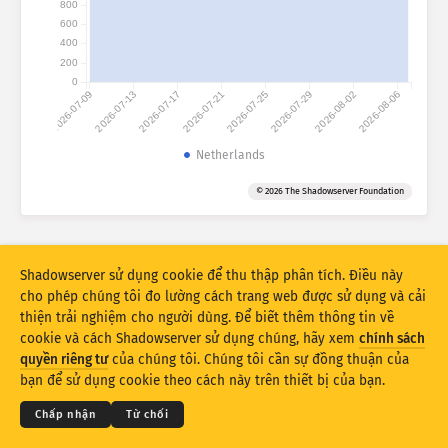
800
Thống kê tấn công: Thiết bị
600
Quốc gia
Trợ giúp
400
200
0
2026-07-09
2026-07-13
2026-07-17
2026-07-21
2026-07-25
2026-07-29
2026-08-02
2026-08-06
Bộ dữ liệu
Giới hạn
Netherlands
Nhóm theo
Quốc gia
Thẻ
© 2026 The Shadowserver Foundation
Stacking
Xếp chồng lên nhau
Chồng lên
Tự động cập nhật kết quả
Shadowserver sử dụng cookie để thu thập phân tích. Điều này
Cập Nhật
Cài đặt lại
cho phép chúng tôi đo lường cách trang web được sử dụng và cải
thiện trải nghiệm cho người dùng. Để biết thêm thông tin về
cookie và cách Shadowserver sử dụng chúng, hãy xem
chính sách
Tải xuống dạng PNG
© 2026
THE SHADOWSERVER FOUNDATION
Quyền riêng tư & Điều khoản
quyền riêng tư
của chúng tôi. Chúng tôi cần sự đồng thuận của
Liên hệ với chúng tôi
Tín dụng
bạn để sử dụng cookie theo cách này trên thiết bị của bạn.
Ngôn ngữ
Chấp nhận
Từ chối