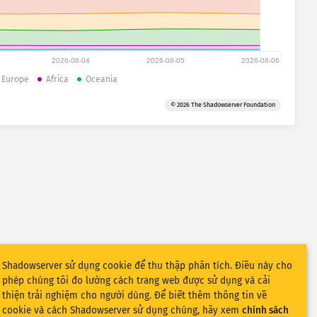
2026-08-04
2026-08-05
2026-08-06
Europe
Africa
Oceania
© 2026 The Shadowserver Foundation
Shadowserver sử dụng cookie để thu thập phân tích. Điều này cho
phép chúng tôi đo lường cách trang web được sử dụng và cải
thiện trải nghiệm cho người dùng. Để biết thêm thông tin về
cookie và cách Shadowserver sử dụng chúng, hãy xem
chính sách