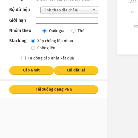
1,000
Bộ dữ liệu
Tính theo địa chỉ IP
500
Giới hạn
0
20
Nhóm theo
Quốc gia
Thẻ
Stacking
Xếp chồng lên nhau
Chồng lên
Tự động cập nhật kết quả
Cập Nhật
Cài đặt lại
Tải xuống dạng PNG