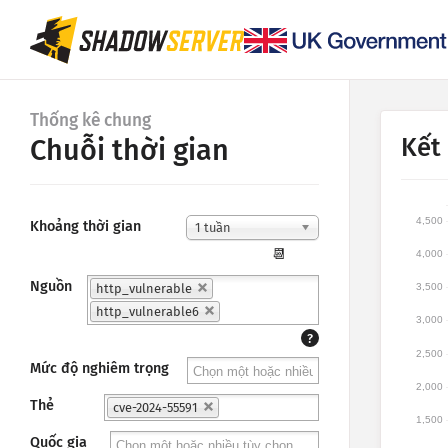
Thống kê chung
Kết
Chuỗi thời gian
4,500
Khoảng thời gian
1 tuần
📆
4,000
Nguồn
http_vulnerable
3,500
http_vulnerable6
3,000
?
2,500
Mức độ nghiêm trọng
2,000
Thẻ
cve-2024-55591
1,500
Quốc gia