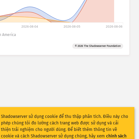
2026-08-04
2026-08-05
2026-08-06
h America
© 2026 The Shadowserver Foundation
Shadowserver sử dụng cookie để thu thập phân tích. Điều này cho
phép chúng tôi đo lường cách trang web được sử dụng và cải
thiện trải nghiệm cho người dùng. Để biết thêm thông tin về
cookie và cách Shadowserver sử dụng chúng, hãy xem
chính sách