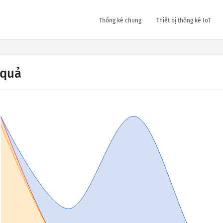
Thống kê chung
Thiết bị thống kê IoT
 quả