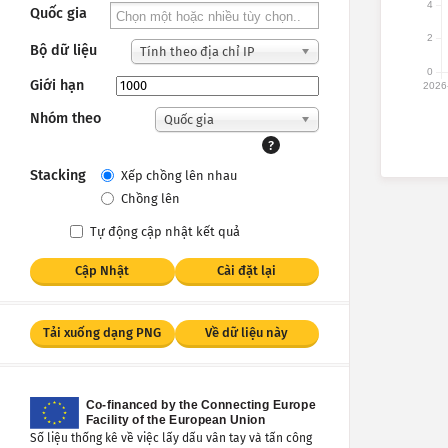
4
Quốc gia
2
Bộ dữ liệu
Tính theo địa chỉ IP
0
Giới hạn
2026
Nhóm theo
Quốc gia
?
Stacking
Xếp chồng lên nhau
Chồng lên
Tự động cập nhật kết quả
Cập Nhật
Cài đặt lại
Tải xuống dạng PNG
Về dữ liệu này
Số liệu thống kê về việc lấy dấu vân tay và tấn công