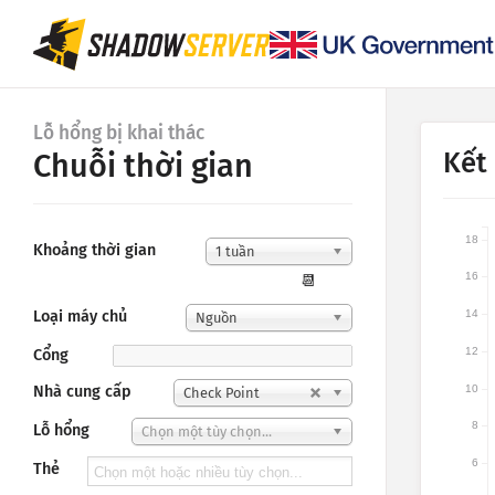
Lỗ hổng bị khai thác
Kết
Chuỗi thời gian
18
Khoảng thời gian
1 tuần
16
📆
Loại máy chủ
14
Nguồn
12
Cổng
10
Nhà cung cấp
Check Point
8
Lỗ hổng
Chọn một tùy chọn...
6
Thẻ