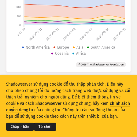
100
Thống kê tấn công: Lỗ hổng
Thẻ
50
Thống kê tấn công: Thiết bị
0
2026-07-30
2026-07-31
2026-08-01
2026-08-02
2026-08-03
2026-08-04
2026-08-05
Trợ giúp
Quốc gia
North America
Europe
Asia
South America
Oceania
Africa
Giới hạn
© 2026 The Shadowserver Foundation
Nhóm theo
Shadowserver sử dụng cookie để thu thập phân tích. Điều này
Stacking
Xếp chồng lên nhau
Chồng lên
cho phép chúng tôi đo lường cách trang web được sử dụng và cải
Tự động cập nhật kết quả
thiện trải nghiệm cho người dùng. Để biết thêm thông tin về
cookie và cách Shadowserver sử dụng chúng, hãy xem
chính sách
© 2026
THE SHADOWSERVER FOUNDATION
Cập Nhật
Cài đặt lại
Quyền riêng tư & Điều khoản
quyền riêng tư
của chúng tôi. Chúng tôi cần sự đồng thuận của
Liên hệ với chúng tôi
Tín dụng
bạn để sử dụng cookie theo cách này trên thiết bị của bạn.
Tải xuống dạng PNG
Về dữ liệu này
Ngôn ngữ
Chấp nhận
Từ chối