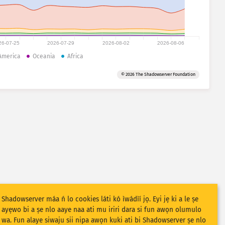
26-07-25
2026-07-29
2026-08-02
2026-08-06
America
Oceania
Africa
© 2026 The Shadowserver Foundation
Shadowserver máa ń lo cookies láti kó ìwádìí jọ. Eyi jẹ ki a le ṣe
ayẹwo bi a ṣe nlo aaye naa ati mu iriri dara si fun awọn olumulo
wa. Fun alaye siwaju sii nipa awọn kuki ati bi Shadowserver ṣe nlo