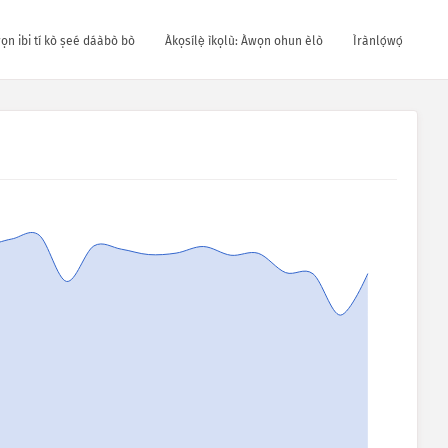
wọn ibi tí kò ṣeé dáàbò bò
Àkọsílẹ̀ ìkọlù: Àwọn ohun èlò
Ìrànlọ́wọ́