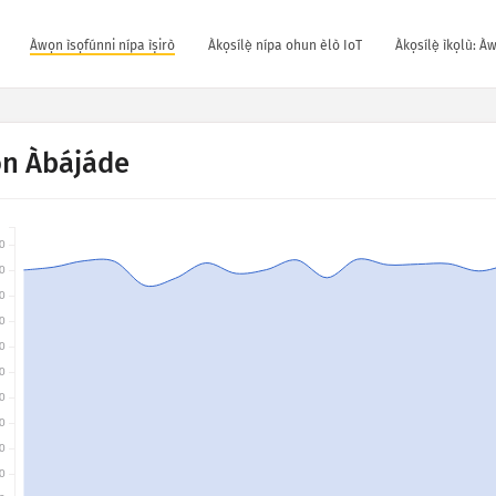
Àwọn ìsọfúnni nípa ìṣirò
Àkọsílẹ̀ nípa ohun èlò IoT
Àkọsílẹ̀ ìkọlù: À
n Àbájáde
0
0
0
0
0
0
0
0
0
0