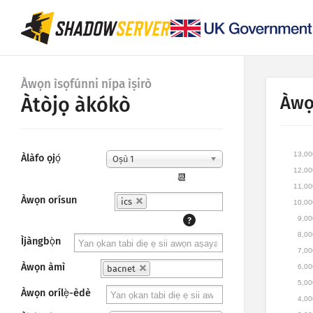
Àwọn ìsọfúnni nípa ìṣirò
Àwọ
Àtòjọ àkókò
13,00
Àlàfo ọjọ́
Oṣù 1
12,00
📆
11,00
Àwọn orísun
ics
10,00
9,00
?
8,00
Ìjàngbọ̀n
7,00
Àwọn àmì
6,00
bacnet
5,00
Àwọn orílẹ̀-èdè
4,00