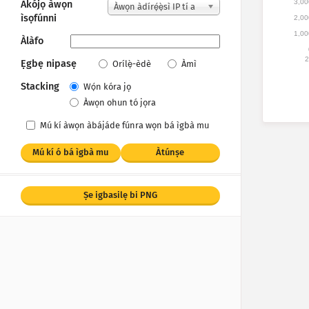
3,00
Àkójọ àwọn
Àwọn àdírẹ́ẹ̀sì IP tí a
ìsọfúnni
2,00
kà
1,00
Àlàfo
2
Ẹgbẹ nipasẹ
Orílẹ̀-èdè
Àmì
Stacking
Wọ́n kóra jọ
Àwọn ohun tó jọra
Mú kí àwọn àbájáde fúnra wọn bá ìgbà mu
Mú kí ó bá ìgbà mu
Àtúnṣe
Ṣe igbasilẹ bi PNG