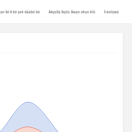
wọn ibi tí kò ṣeé dáàbò bò
Àkọsílẹ̀ ìkọlù: Àwọn ohun èlò
Ìrànlọ́wọ́