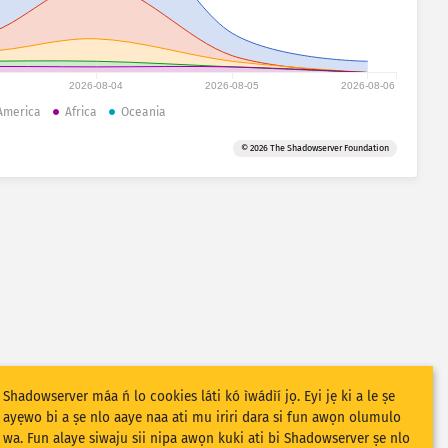
2026-08-04
2026-08-05
2026-08-06
America
Africa
Oceania
© 2026 The Shadowserver Foundation
Shadowserver máa ń lo cookies láti kó ìwádìí jọ. Eyi jẹ ki a le ṣe
ayẹwo bi a ṣe nlo aaye naa ati mu iriri dara si fun awọn olumulo
wa. Fun alaye siwaju sii nipa awọn kuki ati bi Shadowserver ṣe nlo