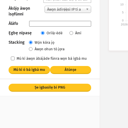
10
Àkójọ àwọn
Àwọn àdírẹ́ẹ̀sì IP tí a
5
ìsọfúnni
kà
0
Àlàfo
2026
Ẹgbẹ nipasẹ
Orílẹ̀-èdè
Àmì
Stacking
Wọ́n kóra jọ
Àwọn ohun tó jọra
Mú kí àwọn àbájáde fúnra wọn bá ìgbà mu
Mú kí ó bá ìgbà mu
Àtúnṣe
Ṣe igbasilẹ bi PNG