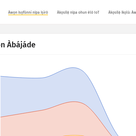
Àwọn ìsọfúnni nípa ìṣirò
Àkọsílẹ̀ nípa ohun èlò IoT
Àkọsílẹ̀ ìkọlù: À
n Àbájáde