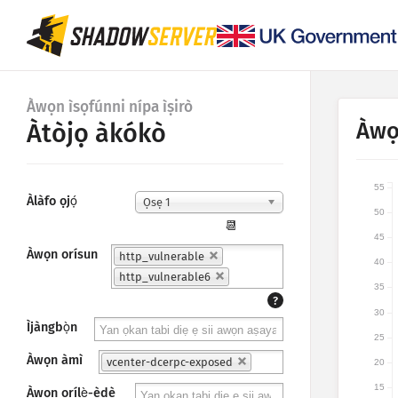
Àwọn ìsọfúnni nípa ìṣirò
Àwọ
Àtòjọ àkókò
55
Àlàfo ọjọ́
Ọsẹ 1
50
📆
45
Àwọn orísun
http_vulnerable
40
http_vulnerable6
35
?
30
Ìjàngbọ̀n
25
Àwọn àmì
vcenter-dcerpc-exposed
20
15
Àwọn orílẹ̀-èdè