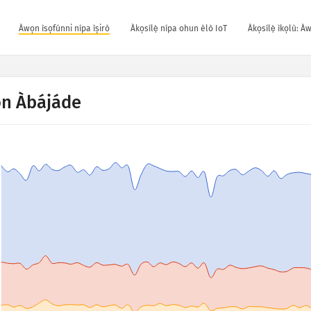
Àwọn ìsọfúnni nípa ìṣirò
Àkọsílẹ̀ nípa ohun èlò IoT
Àkọsílẹ̀ ìkọlù: À
n Àbájáde