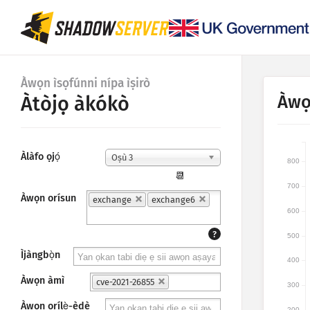
Àwọn ìsọfúnni nípa ìṣirò
Àwọ
Àtòjọ àkókò
Àlàfo ọjọ́
Oṣù 3
800
📆
700
Àwọn orísun
exchange
exchange6
600
?
500
Ìjàngbọ̀n
400
Àwọn àmì
cve-2021-26855
300
Àwọn orílẹ̀-èdè
200