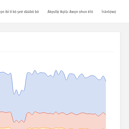
wọn ibi tí kò ṣeé dáàbò bò
Àkọsílẹ̀ ìkọlù: Àwọn ohun èlò
Ìrànlọ́wọ́