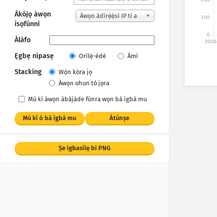
Àkójọ àwọn
Àwọn àdírẹ́ẹ̀sì IP tí a
100
ìsọfúnni
kà
0
Àlàfo
2026
Ẹgbẹ nipasẹ
Orílẹ̀-èdè
Àmì
Stacking
Wọ́n kóra jọ
Àwọn ohun tó jọra
Mú kí àwọn àbájáde fúnra wọn bá ìgbà mu
Mú kí ó bá ìgbà mu
Àtúnṣe
Ṣe igbasilẹ bi PNG