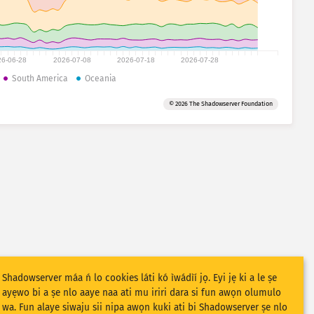
26-06-28
2026-07-08
2026-07-18
2026-07-28
South America
Oceania
© 2026 The Shadowserver Foundation
Shadowserver máa ń lo cookies láti kó ìwádìí jọ. Eyi jẹ ki a le ṣe
ayẹwo bi a ṣe nlo aaye naa ati mu iriri dara si fun awọn olumulo
wa. Fun alaye siwaju sii nipa awọn kuki ati bi Shadowserver ṣe nlo