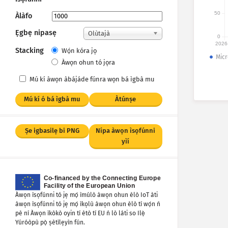
kà
50
Àlàfo
Ẹgbẹ nipasẹ
Olùtajà
0
2026
Stacking
Wọ́n kóra jọ
Micr
Àwọn ohun tó jọra
Mú kí àwọn àbájáde fúnra wọn bá ìgbà mu
Mú kí ó bá ìgbà mu
Àtúnṣe
Ṣe igbasilẹ bi PNG
Nípa àwọn ìsọfúnni
yìí
Àwọn ìsọfúnni tó jẹ mọ́ ìmúlò àwọn ohun èlò IoT àti
àwọn ìsọfúnni tó jẹ mọ́ ìkọlù àwọn ohun èlò tí wọ́n ń
pè ní Àwọn ìkòkò oyin tí ètò tí EU ń lò láti so Ilẹ̀
Yúróòpù pọ̀ ṣètìlẹyìn fún.