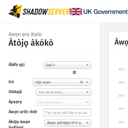
Awọn ẹrọ ikọlu
Àwọ
Àtòjọ àkókò
Àlàfo ọjọ́
Oṣù 1
300
📆
Irú
rdp-scan
250
Olùtajà
Yan ohun kan...
200
Àpẹẹrẹ
Yan ohun kan...
150
Àwọn orílẹ̀-èdè
Àkójọ àwọn
100
Àwọn àdírẹ́ẹ̀sì IP tí a
ìsọfúnni