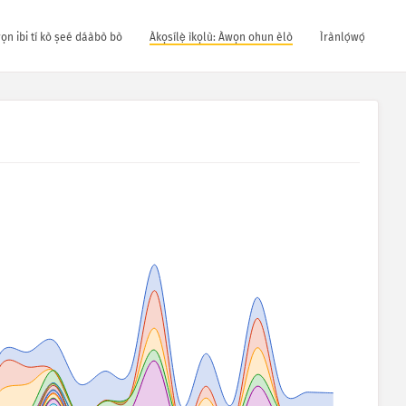
wọn ibi tí kò ṣeé dáàbò bò
Àkọsílẹ̀ ìkọlù: Àwọn ohun èlò
Ìrànlọ́wọ́