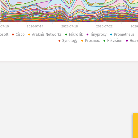
-07-10
2026-07-14
2026-07-18
2026-07-22
2026
osoft
Cisco
Araknis Networks
MikroTik
Tinyproxy
Prometheus
Synology
Proxmox
Hikvision
Hua