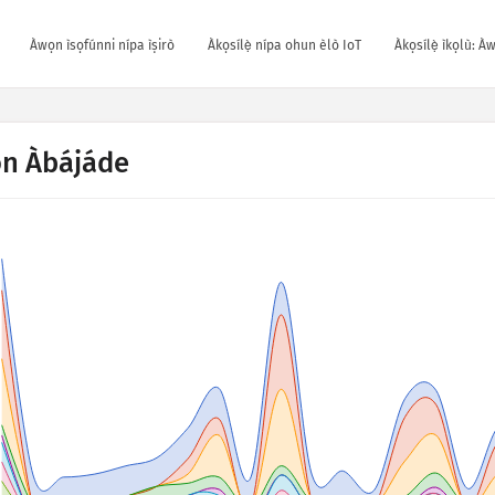
Àwọn ìsọfúnni nípa ìṣirò
Àkọsílẹ̀ nípa ohun èlò IoT
Àkọsílẹ̀ ìkọlù: À
n Àbájáde