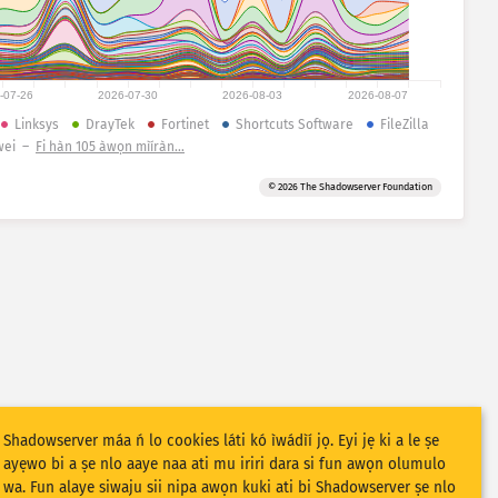
-07-26
2026-07-30
2026-08-03
2026-08-07
Linksys
DrayTek
Fortinet
Shortcuts Software
FileZilla
wei
–
Fi hàn 105 àwọn mìíràn…
© 2026 The Shadowserver Foundation
Shadowserver máa ń lo cookies láti kó ìwádìí jọ. Eyi jẹ ki a le ṣe
ayẹwo bi a ṣe nlo aaye naa ati mu iriri dara si fun awọn olumulo
wa. Fun alaye siwaju sii nipa awọn kuki ati bi Shadowserver ṣe nlo