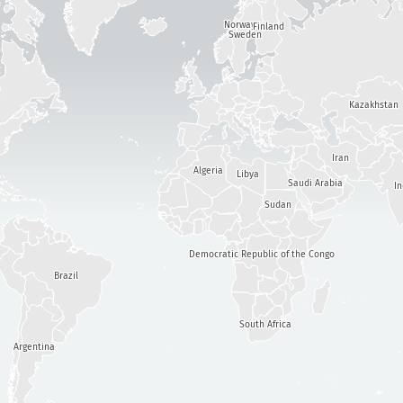
攻击统计信息：设备
Norway
严重程度
Finland
Sweden
帮助
标签
Kazakhstan
Iran
国家
Algeria
Libya
Saudi Arabia
I
Sudan
Show options
for 人口/GDP
Democratic Republic of the Congo
数据集
Brazil
数据规模
自动更新结果
South Africa
Argentina
更新
重置