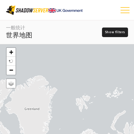
仪表板
一般统计
世界地图
一般统计
世界地图
+
区域地图
日
−
比较图
📆
树形图
地图类型
时间序列
?
可视化
源
Greenland
物联网设备统计
攻击统计信息：漏洞
这个字段是必填项。
?