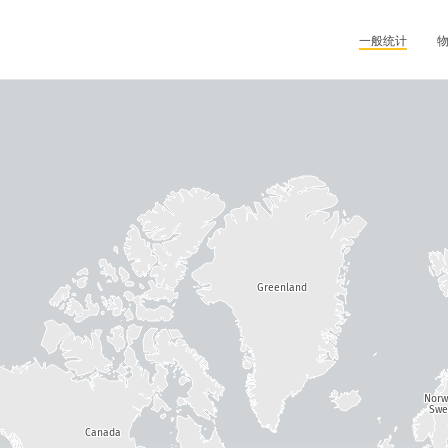
一般统计
Greenland
Nor
Swe
Canada