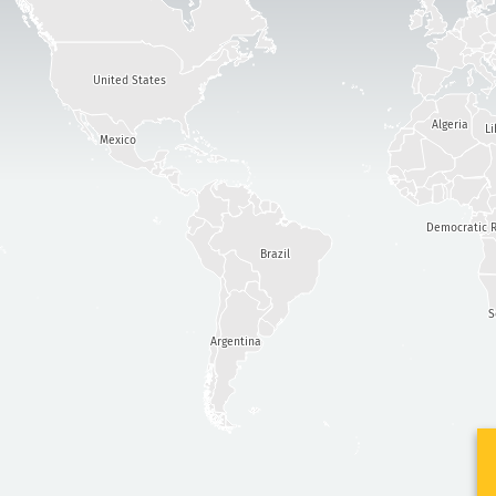
United States
Algeria
Li
Mexico
Democratic R
Brazil
S
Argentina