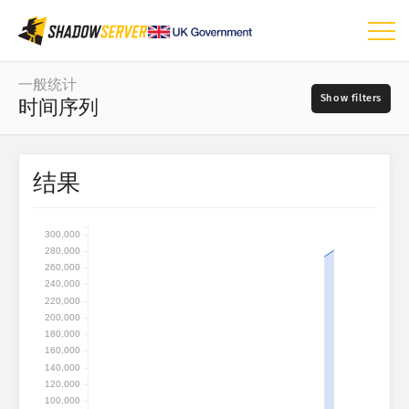
仪表板
一般统计
时间序列
一般统计
世界地图
日期范围
结果
📆
区域地图
源
比较图
300,000
树形图
280,000
260,000
?
时间序列
240,000
严重程度
220,000
可视化
200,000
180,000
物联网设备统计
160,000
140,000
标签
攻击统计信息：漏洞
120,000
100,000