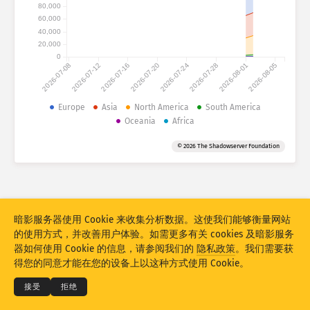
攻击统计信息：设备
80,000
60,000
国家
帮助
40,000
20,000
0
2026-07-08
2026-07-12
2026-07-16
2026-07-20
2026-07-24
2026-07-28
2026-08-01
2026-08-05
数据集
Europe
Asia
North America
South America
限值
Oceania
Africa
按国家
分组
标签
© 2026 The Shadowserver Foundation
Stacking
堆叠的
重叠的
自动更新结果
更新
重置
暗影服务器使用 Cookie 来收集分析数据。这使我们能够衡量网站
的使用方式，并改善用户体验。如需更多有关 cookies 及暗影服务
下载为 PNG
© 2026
THE SHADOWSERVER FOUNDATION
器如何使用 Cookie 的信息，请参阅我们的
隐私政策
。我们需要获
隐私和条款
联系我们
积分
得您的同意才能在您的设备上以这种方式使用 Cookie。
语言
接受
拒绝