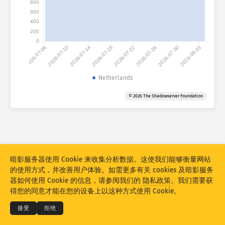
800
攻击统计信息：设备
600
国家
帮助
400
200
0
2026-07-06
2026-07-10
2026-07-14
2026-07-18
2026-07-22
2026-07-26
2026-07-30
2026-08-03
数据集
Netherlands
限值
按国家
分组
标签
© 2026 The Shadowserver Foundation
Stacking
堆叠的
重叠的
自动更新结果
更新
重置
暗影服务器使用 Cookie 来收集分析数据。这使我们能够衡量网站
的使用方式，并改善用户体验。如需更多有关 cookies 及暗影服务
下载为 PNG
© 2026
THE SHADOWSERVER FOUNDATION
器如何使用 Cookie 的信息，请参阅我们的
隐私政策
。我们需要获
隐私和条款
联系我们
积分
得您的同意才能在您的设备上以这种方式使用 Cookie。
语言
接受
拒绝