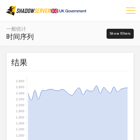
仪表板
一般统计
时间序列
一般统计
世界地图
日期范围
结果
📆
区域地图
源
比较图
2,800
树形图
2,600
?
2,400
时间序列
2,200
严重程度
可视化
2,000
1,800
1,600
物联网设备统计
1,400
标签
1,200
攻击统计信息：漏洞
1,000