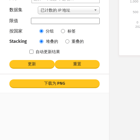
1,000
数据集
已计数的 IP 地址
500
限值
0
20
按国家
分组
标签
Stacking
堆叠的
重叠的
自动更新结果
更新
重置
下载为 PNG