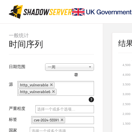
一般统计
结
时间序列
4,500
日期范围
一周
📆
4,000
源
http_vulnerable
3,500
http_vulnerable6
3,000
?
2,500
严重程度
2,000
标签
cve-2024-55591
1,500
国家