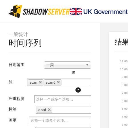
一般统计
结
时间序列
11,00
日期范围
一周
10,00
📆
9,00
源
scan
scan6
8,00
?
7,00
严重程度
6,00
标签
5,00
qotd
4,00
国家
3,00