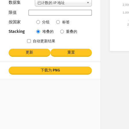
数据集
已计数的 IP 地址
2,00
限值
1,00
按国家
分组
标签
2
Stacking
堆叠的
重叠的
自动更新结果
更新
重置
下载为 PNG