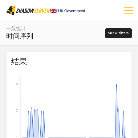
仪表板
一般统计
时间序列
一般统计
世界地图
日期范围
结果
📆
区域地图
源
比较图
树形图
3
?
时间序列
严重程度
可视化
2
物联网设备统计
标签
攻击统计信息：漏洞
1