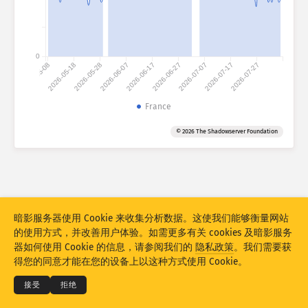
攻击统计信息：设备
国家
帮助
0
2026-05-08
2026-05-18
2026-05-28
2026-06-07
2026-06-17
2026-06-27
2026-07-07
2026-07-17
2026-07-27
数据集
France
限值
按国家
分组
标签
© 2026 The Shadowserver Foundation
Stacking
堆叠的
重叠的
自动更新结果
更新
重置
暗影服务器使用 Cookie 来收集分析数据。这使我们能够衡量网站
的使用方式，并改善用户体验。如需更多有关 cookies 及暗影服务
下载为 PNG
© 2026
THE SHADOWSERVER FOUNDATION
器如何使用 Cookie 的信息，请参阅我们的
隐私政策
。我们需要获
隐私和条款
联系我们
积分
得您的同意才能在您的设备上以这种方式使用 Cookie。
语言
接受
拒绝