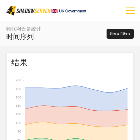
仪表板
物联网设备统计
时间序列
一般统计
物联网设备统计
日期范围
结果
📆
世界地图
供应商
区域地图
200
按国家绘制的树形图
180
按供应商绘制的树形图
?
160
按类型绘制的树形图
类型
140
120
按型号绘制的树形图
100
时间序列
型号
80
可视化
60