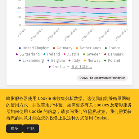
40
攻击统计信息：漏洞
标签
20
攻击统计信息：设备
0
2026-07-31
2026-08-01
2026-08-02
2026-08-03
2026-08-04
2026-08-05
2026-08-06
帮助
国家
United Kingdom
Germany
Netherlands
France
Switzerland
Ireland
Austria
Sweden
Denmark
Luxembourg
Belgium
Italy
Norway
Poland
Czechia
–
显示 1 其他…
限值
按国家
© 2026 The Shadowserver Foundation
Stacking
堆叠的
重叠的
自动更新结果
暗影服务器使用 Cookie 来收集分析数据。这使我们能够衡量网站
的使用方式，并改善用户体验。如需更多有关 cookies 及暗影服务
© 2026
THE SHADOWSERVER FOUNDATION
更新
重置
器如何使用 Cookie 的信息，请参阅我们的
隐私政策
。我们需要获
隐私和条款
联系我们
积分
得您的同意才能在您的设备上以这种方式使用 Cookie。
下载为 PNG
关于本数据
语言
接受
拒绝