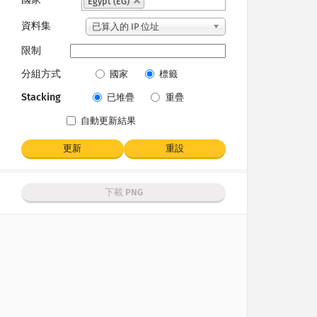
Egypt (EG)
資料集
已算入的 IP 位址
限制
分組方式
國家
標籤
Stacking
已堆疊
重疊
自動更新結果
更新
重設
下載 PNG