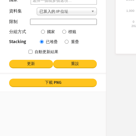
資料集
1,000
已算入的 IP 位址
限制
0
20
分組方式
國家
標籤
Stacking
已堆疊
重疊
自動更新結果
更新
重設
下載 PNG