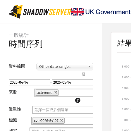
一般統計
結
時間序列
資料範圍
Other date range...
8,000
📆
7,000
–
6,000
來源
activemq
5,000
?
嚴重性
4,000
標籤
3,000
cve-2026-34197
國家
2,000