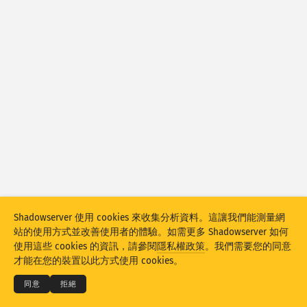
攻擊統計：裝置
國家
協助
資料集
限制
分組方式
國家
標籤
資料規模
樣式
自動更新結果
Shadowserver 使用 cookies 來收集分析資料。這讓我們能測量網
更新
重設
站的使用方式並改善使用者的體驗。如需更多 Shadowserver 如何
© 2026
THE SHADOWSERVER FOUNDATION
使用這些 cookies 的資訊，請參閱
隱私權政策
。我們需要您的同意
隱私權和條款
聯絡我們
鳴謝
才能在您的裝置以此方式使用 cookies。
下載 PNG
語言
同意
拒絕