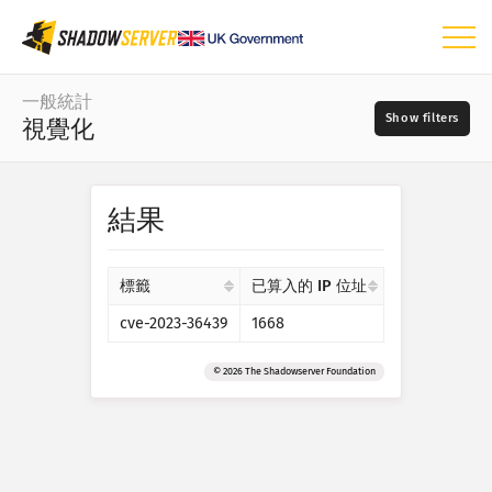
儀表板
一般統計
視覺化
一般統計
世界地圖
資料範圍
結果
📆
區域地圖
來源
比較地圖
標籤
已算入的 IP 位址
矩形式樹狀結構圖
cve-2023-36439
1668
?
時間序列
嚴重性
視覺化
© 2026 The Shadowserver Foundation
IoT 裝置統計
標籤
攻擊統計：漏洞