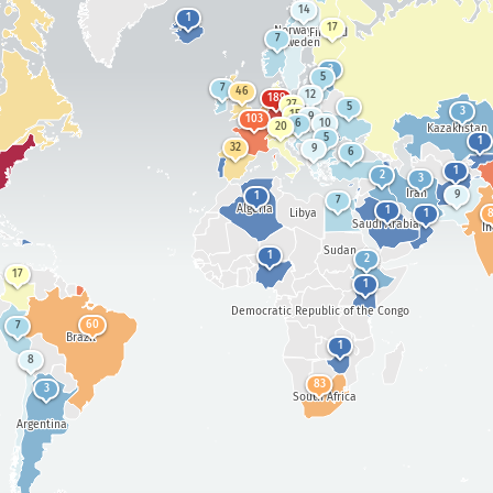
14
型號
1
17
Norway
Finland
7
攻擊統計：漏洞
Sweden
3
5
攻擊統計：裝置
7
46
12
189
標籤
27
5
3
15
9
103
協助
6
10
20
Kazakhstan
5
1
32
9
6
1
2
3
國家
Iran
9
1
7
Algeria
1
Libya
1
Saudi Arabia
I
Sudan
1
2
17
Show options
for 群體/GDP
1
資料集
Democratic Republic of the Congo
60
7
Brazil
資料規模
1
8
自動更新結果
83
3
South Africa
更新
重設
Argentina
下載
關於本資料