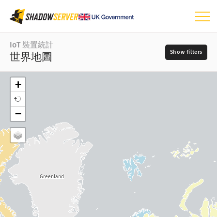
儀表板
IoT 裝置統計
世界地圖
一般統計
IoT 裝置統計
+
世界地圖
天
−
區域地圖
📆
廠商
根據國家的矩形式樹狀結構圖
根據廠商的矩形式樹狀結構圖
根據類型的矩形式樹狀結構圖
?
Greenland
根據型號的矩形式樹狀結構圖
類型
時間序列
視覺化