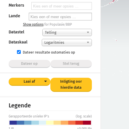
Merkers
Lande
Show options
for Populasie/BBP
Datastel
Telling
Dataskaal
Logaritmies
Dateer resultate outomaties op
Dateer op
Stel terug
Laai af
Inligting oor
hierdie data
Legende
Gerapporteerde unieke IP's
(log. scale)
1
IP
40,000
IPs