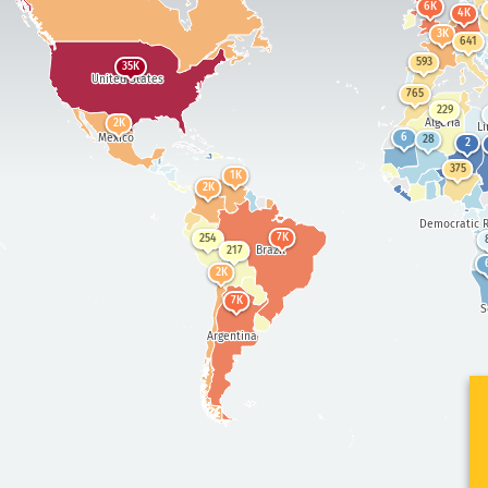
6K
4K
3K
641
593
35K
United States
765
229
Algeria
2K
Li
Mexico
6
28
2
375
1K
2K
Democratic R
7K
254
Brazil
217
2K
7K
S
Argentina