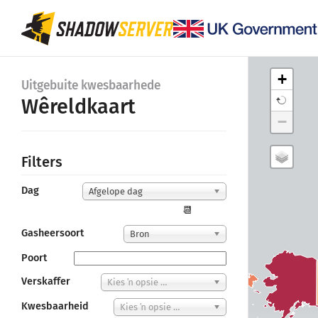
+
Uitgebuite kwesbaarhede
Wêreldkaart
−
Filters
Dag
Afgelope dag
📆
Gasheersoort
Bron
Poort
Verskaffer
Kies ’n opsie …
Kwesbaarheid
Kies ’n opsie …