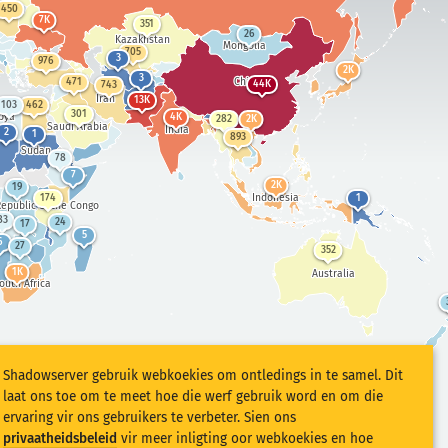
450
7K
351
26
Kazakhstan
Mongolia
705
3
976
2K
3
China
471
44K
743
Iran
13K
103
462
301
bya
4K
282
2K
Saudi Arabia
India
2
1
893
Sudan
78
7
2K
19
Indonesia
174
1
epublic of the Congo
83
24
17
5
6
27
352
1K
Australia
outh Africa
Shadowserver gebruik webkoekies om ontledings in te samel. Dit
laat ons toe om te meet hoe die werf gebruik word en om die
ervaring vir ons gebruikers te verbeter. Sien ons
privaatheidsbeleid
vir meer inligting oor webkoekies en hoe