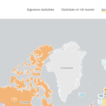
Algemene statistieke
Statistieke vir IvD-toestel
Aan
Greenland
Nor
106
Swe
1K
Canada