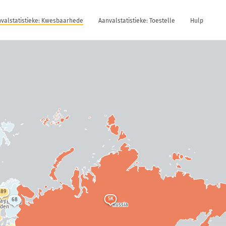
valstatistieke: Kwesbaarhede
Aanvalstatistieke: Toestelle
Hulp
689
5K
68
way
Finland
Russia
den