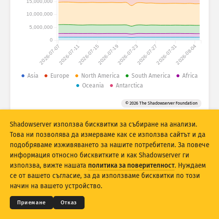
15,000,000
Статистика на атаките: Устройства
10,000,000
Държави
Помощ
5,000,000
0
2026-07-07
2026-07-11
2026-07-15
2026-07-19
2026-07-23
2026-07-27
2026-07-31
2026-08-04
Набор от данни
Граница
Asia
Europe
North America
South America
Africa
Oceania
Antarctica
Групиране по
Държава
Таг
© 2026 The Shadowserver Foundation
Stacking
Натрупани
Препокриващи
Автоматично актуализирай резултати
Shadowserver използва бисквитки за събиране на анализи.
Това ни позволява да измерваме как се използва сайтът и да
Актуализирай
Нулиране
подобряваме изживяването за нашите потребители. За повече
информация относно бисквитките и как Shadowserver ги
използва, вижте нашата
политика за поверителност
. Нуждаем
Изтеглете като PNG
© 2026
THE SHADOWSERVER FOUNDATION
Поверителност и условия
Данни за контакт
се от вашето съгласие, за да използваме бисквитки по този
Благодарности
начин на вашето устройство.
Език
Приемане
Отказ