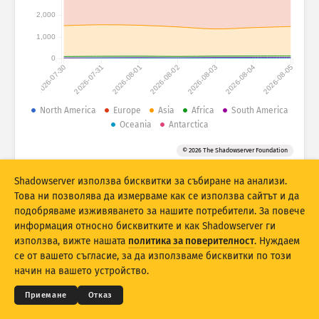
Статистика на атаките: Устройства
2,000
Държави
Помощ
1,000
0
2026-07-30
2026-07-31
2026-08-01
2026-08-02
2026-08-03
2026-08-04
2026-08-05
Набор от данни
Граница
North America
Europe
Asia
Africa
South America
Oceania
Antarctica
Групиране по
Държава
Таг
© 2026 The Shadowserver Foundation
Stacking
Натрупани
Препокриващи
Автоматично актуализирай резултати
Shadowserver използва бисквитки за събиране на анализи.
Това ни позволява да измерваме как се използва сайтът и да
Актуализирай
Нулиране
подобряваме изживяването за нашите потребители. За повече
информация относно бисквитките и как Shadowserver ги
използва, вижте нашата
политика за поверителност
. Нуждаем
Изтеглете като PNG
© 2026
THE SHADOWSERVER FOUNDATION
Поверителност и условия
Данни за контакт
се от вашето съгласие, за да използваме бисквитки по този
Благодарности
начин на вашето устройство.
Език
Приемане
Отказ