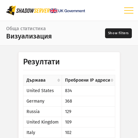
Табло
Обща статистика
Визуализация
Обща статистика
Карта на света
Период от дати
Резултати
📆
Карта на региона
Източници
Карта за сравнение
Държава
Преброени IP адреси
Дървовидна карта
United States
834
?
Времеви редове
Germany
368
Сериозност
Визуализация
Russia
129
Статистика за IoT устройства
United Kingdom
109
Тагове
Статистика на атаките: Уязвимости
Italy
102