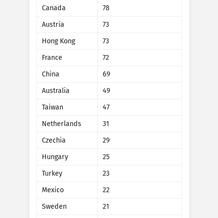
Статистика на атаките: Устройства
Canada
78
Държави
Помощ
Austria
73
Hong Kong
73
France
72
Набор от данни
Граница
China
69
Групиране по
Държава
Таг
Australia
49
Скала на данните
Taiwan
47
Стил
Netherlands
31
Автоматично актуализирай резултати
Czechia
29
Hungary
25
Актуализирай
Нулиране
Turkey
23
Изтеглете като PNG
Mexico
22
Sweden
21