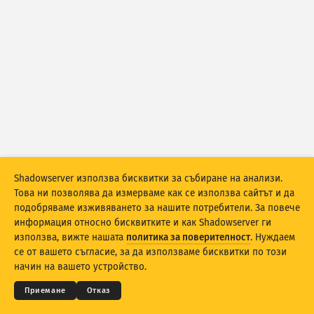
Статистика на атаките: Уязвимости
Тагове
Статистика на атаките: Устройства
Помощ
Държави
Граница
Групиране по
Shadowserver използва бисквитки за събиране на анализи.
Това ни позволява да измерваме как се използва сайтът и да
Stacking
Натрупани
Препокриващи
подобряваме изживяването за нашите потребители. За повече
Автоматично актуализирай резултати
информация относно бисквитките и как Shadowserver ги
използва, вижте нашата
политика за поверителност
. Нуждаем
© 2026
THE SHADOWSERVER FOUNDATION
Актуализирай
Нулиране
Поверителност и условия
Данни за контакт
се от вашето съгласие, за да използваме бисквитки по този
Благодарности
начин на вашето устройство.
Изтеглете като PNG
Относно тези данни
Език
Приемане
Отказ