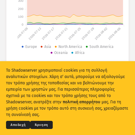
300
Στατιστικά επιθέσεων: Συσκευές
200
Χώρες
Βοήθεια
100
0
2026-07-09
2026-07-13
2026-07-17
2026-07-21
2026-07-25
2026-07-29
2026-08-02
2026-08-06
Σύνολο δεδομένων
Όριο
Europe
Asia
North America
South America
Oceania
Africa
Ομαδοποίηση κατά
Χώρα
Ετικέτα
© 2026 The Shadowserver Foundation
Stacking
Σε επαλληλία
Σε αλληλοεπικάλυψη
Το Shadowserver χρησιμοποιεί cookies για τη συλλογή
Αυτόματη ενημέρωση αποτελεσμάτων
αναλυτικών στοιχείων. Χάρη σ‘ αυτά, μπορούμε να αξιολογούμε
τον τρόπο χρήσης της τοποθεσίας και να βελτιώνουμε την
Ενημέρωση
Επαναφορά
εμπειρία των χρηστών μας. Για περισσότερες πληροφορίες
σχετικά με τα cookies και τον τρόπο χρήσης τους από το
Shadowserver, ανατρέξτε στην
πολιτική απορρήτου
μας. Για τη
Λήψη ως PNG
© 2026
THE SHADOWSERVER FOUNDATION
χρήση cookies με τον τρόπο αυτό στη συσκευή σας, χρειαζόμαστε
Απόρρητο και Όροι
Επικοινωνία
Ευχαριστίες
τη συναίνεσή σας.
Γλώσσα
Αποδοχή
Άρνηση